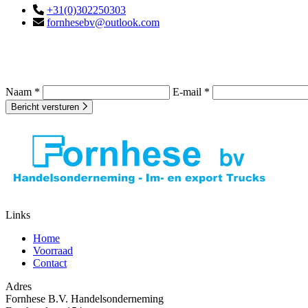
+31(0)302250303
fornhesebv@outlook.com
Naam *
E-mail *
Bericht versturen
Links
Home
Voorraad
Contact
Adres
Fornhese B.V. Handelsonderneming