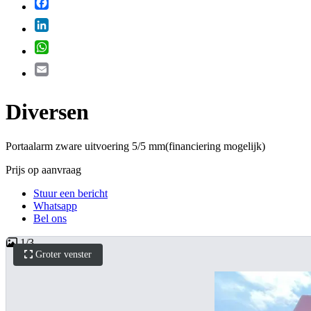
Facebook
LinkedIn
WhatsApp
Email
Diversen
Portaalarm zware uitvoering 5/5 mm(financiering mogelijk)
Prijs op aanvraag
Stuur een bericht
Whatsapp
Bel ons
1
/
3
Groter venster